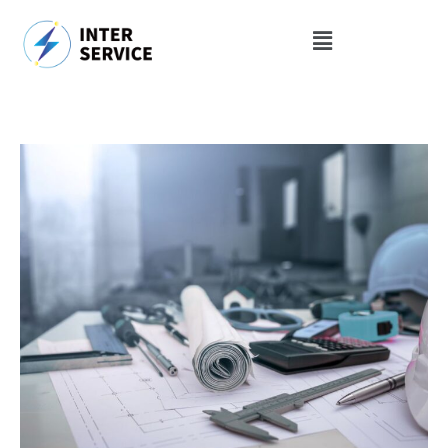
内
容
を
ス
キ
ッ
プ